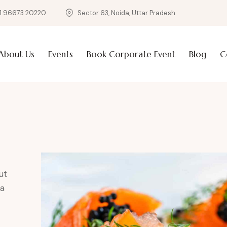
1 96673 20220
Sector 63, Noida, Uttar Pradesh
About Us
Events
Book Corporate Event
Blog
C
ut
ta