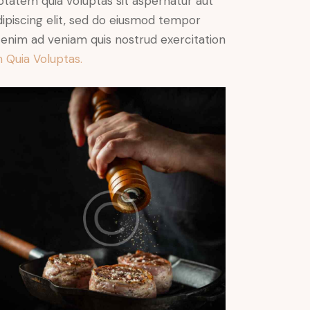
ptatem quia voluptas sit aspernatur aut
Adipiscing elit, sed do eiusmod tempor
t enim ad veniam quis nostrud exercitation
 Quia Voluptas.