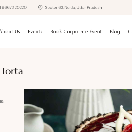
1 96673 20220
Sector 63, Noida, Uttar Pradesh
About Us
Events
Book Corporate Event
Blog
C
 Torta
a.