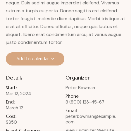
neque. Duis sed mi augue imperdiet eleifend. Vivamus
rutrum a turpis eu porta. Donec sagittis est eleifend
tortor feugiat, molestie diam dapibus. Morbi tristique at
erat at efficitur. Donec efficitur, neque quis luctus et
aliquet, libero erat condimentum arcu, at varius augue
justo condimentum tortor.
Add to calendar
Details
Organizer
Start:
Peter Bowman
Mar 12, 2024
Phone
End:
8 (800) 123-45-67
March 12
Email
Cost:
peterbowman@example.
com
$350
Event Category:
View Organizer Website